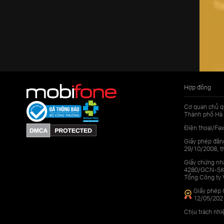
Hợp đồng
Cơ quan chủ q
Thành phố Hà 
Điện thoại/Fax
Giấy phép đăn
29/10/2008, th
Giấy chứng nhậ
4280/GCN-SKHC
Tổng Công ty 
Giấy phép 
12/05/202
Chịu trách nh