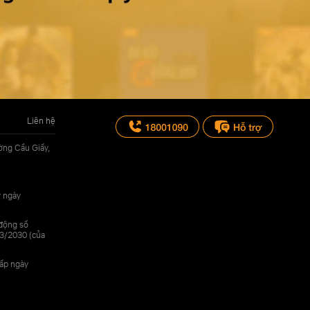
Liên hệ
ờng Cầu Giấy,
y ngày
 động số
3/2030 (của
cấp ngày