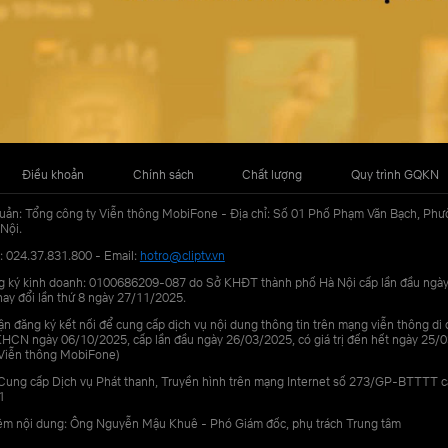
Điều khoản
Chính sách
Chất lượng
Quy trình GQKN
uản: Tổng công ty Viễn thông MobiFone - Địa chỉ: Số 01 Phố Phạm Văn Bạch, Phư
Nội.
: 024.37.831.800 - Email:
hotro@cliptv.vn
g ký kinh doanh: 0100686209-087 do Sở KHĐT thành phố Hà Nội cấp lần đầu ngà
ay đổi lần thứ 8 ngày 27/11/2025.
n đăng ký kết nối để cung cấp dịch vụ nội dung thông tin trên mạng viễn thông di
N ngày 06/10/2025, cấp lần đầu ngày 26/03/2025, có giá trị đến hết ngày 25/0
Viễn thông MobiFone)
Cung cấp Dịch vụ Phát thanh, Truyền hình trên mạng Internet số 273/GP-BTTTT 
1
iệm nội dung: Ông Nguyễn Mậu Khuê - Phó Giám đốc, phụ trách Trung tâm