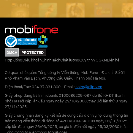
Hợp đồng
Điều khoản
Chính sách
Chất lượng
Quy trình GQKN
Liên hệ
Cơ quan chủ quản: Tổng công ty Viễn thông MobiFone - Địa chỉ: Số 01
Phố Phạm Văn Bạch, Phường Cầu Giấy, Thành phố Hà Nội.
Điện thoại/Fax: 024.37.831.800 - Email:
hotro@cliptv.vn
Giấy phép đăng ký kinh doanh: 0100686209-087 do Sở KHĐT thành
phố Hà Nội cấp lần đầu ngày ngày 29/10/2008, thay đổi lần thứ 8 ngày
27/11/2025.
Giấy chứng nhận đăng ký kết nối để cung cấp dịch vụ nội dung thông tin
trên mạng viễn thông di động số 4280/GCN-SKHCN ngày 06/10/2025,
cấp lần đầu ngày 26/03/2025, có giá trị đến hết ngày 25/03/2030 (của
Tổng Công ty Viễn thông MobiFone)