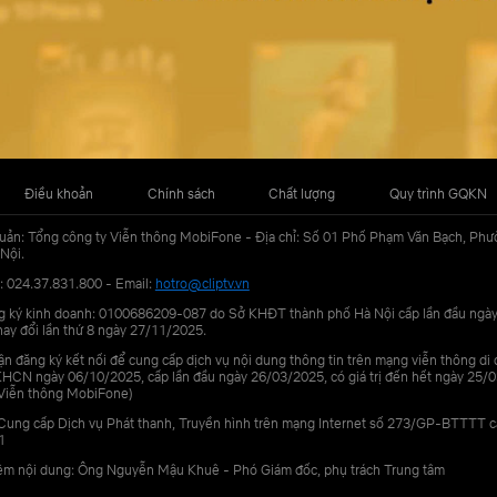
Điều khoản
Chính sách
Chất lượng
Quy trình GQKN
uản: Tổng công ty Viễn thông MobiFone - Địa chỉ: Số 01 Phố Phạm Văn Bạch, Phư
Nội.
: 024.37.831.800 - Email:
hotro@cliptv.vn
g ký kinh doanh: 0100686209-087 do Sở KHĐT thành phố Hà Nội cấp lần đầu ngà
ay đổi lần thứ 8 ngày 27/11/2025.
n đăng ký kết nối để cung cấp dịch vụ nội dung thông tin trên mạng viễn thông di
N ngày 06/10/2025, cấp lần đầu ngày 26/03/2025, có giá trị đến hết ngày 25/0
Viễn thông MobiFone)
Cung cấp Dịch vụ Phát thanh, Truyền hình trên mạng Internet số 273/GP-BTTTT 
1
iệm nội dung: Ông Nguyễn Mậu Khuê - Phó Giám đốc, phụ trách Trung tâm