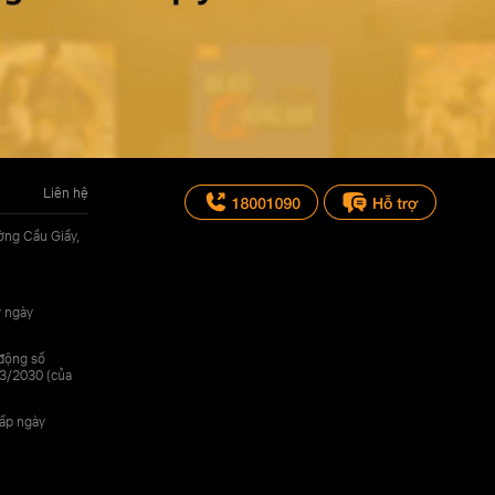
Liên hệ
ờng Cầu Giấy,
y ngày
 động số
3/2030 (của
cấp ngày