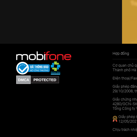
Hợp đồng
Cơ quan chủ q
Thành phố Hà 
Điện thoại/Fax
Giấy phép đăn
29/10/2008, th
Giấy chứng nhậ
4280/GCN-SKHC
Tổng Công ty 
Giấy phép 
12/05/202
Chịu trách nh