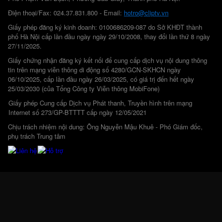
Điện thoại/Fax: 024.37.831.800 - Email:
hotro@cliptv.vn
Giấy phép đăng ký kinh doanh: 0100686209-087 do Sở KHĐT thành
phố Hà Nội cấp lần đầu ngày ngày 29/10/2008, thay đổi lần thứ 8 ngày
27/11/2025.
Giấy chứng nhận đăng ký kết nối để cung cấp dịch vụ nội dung thông
tin trên mạng viễn thông di động số 4280/GCN-SKHCN ngày
06/10/2025, cấp lần đầu ngày 26/03/2025, có giá trị đến hết ngày
25/03/2030 (của Tổng Công ty Viễn thông MobiFone)
Giấy phép Cung cấp Dịch vụ Phát thanh, Truyền hình trên mạng
Internet số 273/GP-BTTTT cấp ngày 12/05/2021
Chịu trách nhiệm nội dung: Ông Nguyễn Mậu Khuê - Phó Giám đốc,
phụ trách Trung tâm