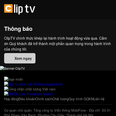
Thông báo
ClipTV chính thức khép lại hành trình hoạt động vừa qua. Cảm
ơn Quý khách đã trở thành một phần quan trọng trong hành trình
của chúng tôi.
Xem ngay
Hợp đồng
Điều khoản
Chính sách
Chất lượng
Quy trình GQKN
Liên hệ
Cơ quan chủ quản: Tổng công ty Viễn thông MobiFone - Địa chỉ: Số 01
Phố Phạm Văn Bạch, Phường Cầu Giấy, Thành phố Hà Nội.