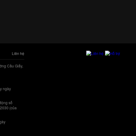
Liên hệ
ờng Cầu Giấy,
y ngày
 động số
/2030 (của
ngày