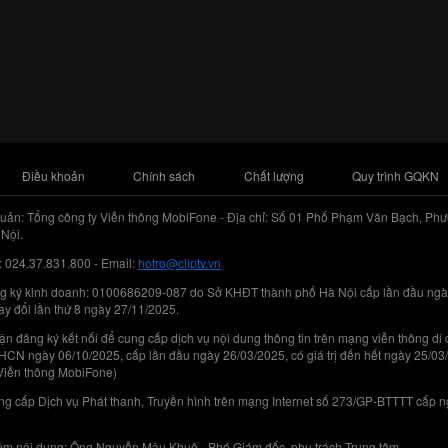
Điều khoản
Chính sách
Chất lượng
Quy trình GQKN
uản: Tổng công ty Viễn thông MobiFone - Địa chỉ: Số 01 Phố Phạm Văn Bạch, Phư
Nội.
: 024.37.831.800 - Email:
hotro@cliptv.vn
g ký kinh doanh: 0100686209-087 do Sở KHĐT thành phố Hà Nội cấp lần đầu ngà
ay đổi lần thứ 8 ngày 27/11/2025.
n đăng ký kết nối để cung cấp dịch vụ nội dung thông tin trên mạng viễn thông di
N ngày 06/10/2025, cấp lần đầu ngày 26/03/2025, có giá trị đến hết ngày 25/03
Viễn thông MobiFone)
g cấp Dịch vụ Phát thanh, Truyền hình trên mạng Internet số 273/GP-BTTTT cấp 
iệm nội dung: Ông Nguyễn Mậu Khuê - Phó Giám đốc, phụ trách Trung tâm