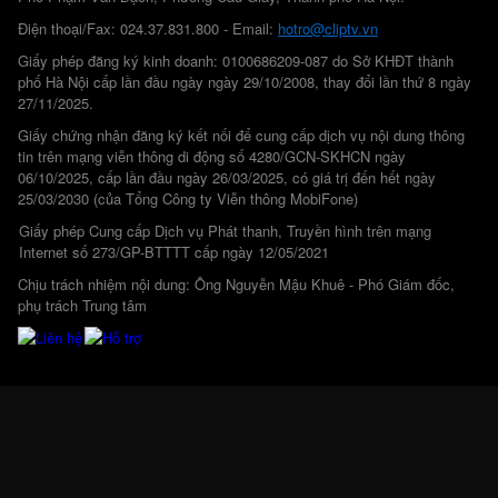
Điện thoại/Fax: 024.37.831.800 - Email:
hotro@cliptv.vn
Giấy phép đăng ký kinh doanh: 0100686209-087 do Sở KHĐT thành
phố Hà Nội cấp lần đầu ngày ngày 29/10/2008, thay đổi lần thứ 8 ngày
27/11/2025.
Giấy chứng nhận đăng ký kết nối để cung cấp dịch vụ nội dung thông
tin trên mạng viễn thông di động số 4280/GCN-SKHCN ngày
06/10/2025, cấp lần đầu ngày 26/03/2025, có giá trị đến hết ngày
25/03/2030 (của Tổng Công ty Viễn thông MobiFone)
Giấy phép Cung cấp Dịch vụ Phát thanh, Truyền hình trên mạng
Internet số 273/GP-BTTTT cấp ngày 12/05/2021
Chịu trách nhiệm nội dung: Ông Nguyễn Mậu Khuê - Phó Giám đốc,
phụ trách Trung tâm