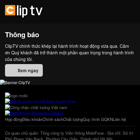
Thông báo
ClipTV chính thức khép lại hành trình hoạt động vừa qua. Cảm
ơn Quý khách đã trở thành một phần quan trọng trong hành trình
của chúng tôi.
Xem ngay
Hợp đồng
Điều khoản
Chính sách
Chất lượng
Quy trình GQKN
Liên hệ
Cơ quan chủ quản: Tổng công ty Viễn thông MobiFone - Địa chỉ: Số 01
Phố Phạm Văn Bạch, Phường Cầu Giấy, Thành phố Hà Nội.