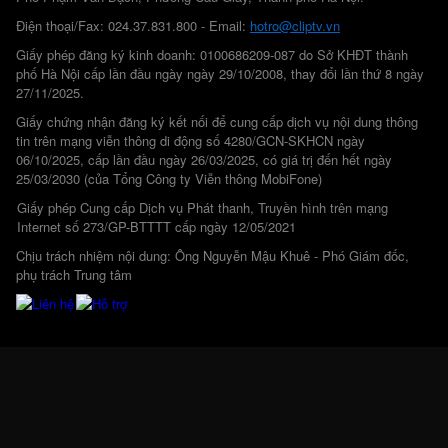
Điện thoại/Fax: 024.37.831.800 - Email:
hotro@cliptv.vn
Giấy phép đăng ký kinh doanh: 0100686209-087 do Sở KHĐT thành
phố Hà Nội cấp lần đầu ngày ngày 29/10/2008, thay đổi lần thứ 8 ngày
27/11/2025.
Giấy chứng nhận đăng ký kết nối để cung cấp dịch vụ nội dung thông
tin trên mạng viễn thông di động số 4280/GCN-SKHCN ngày
06/10/2025, cấp lần đầu ngày 26/03/2025, có giá trị đến hết ngày
25/03/2030 (của Tổng Công ty Viễn thông MobiFone)
Giấy phép Cung cấp Dịch vụ Phát thanh, Truyền hình trên mạng
Internet số 273/GP-BTTTT cấp ngày 12/05/2021
Chịu trách nhiệm nội dung: Ông Nguyễn Mậu Khuê - Phó Giám đốc,
phụ trách Trung tâm