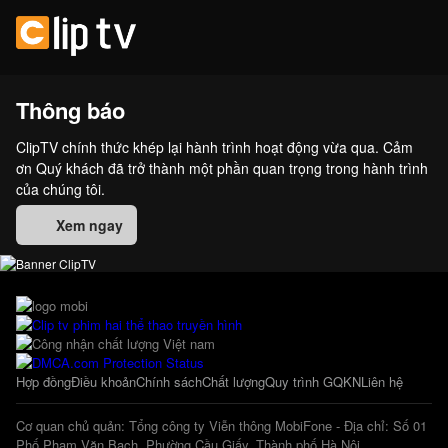
Thông báo
ClipTV chính thức khép lại hành trình hoạt động vừa qua. Cảm
ơn Quý khách đã trở thành một phần quan trọng trong hành trình
của chúng tôi.
Xem ngay
Hợp đồng
Điều khoản
Chính sách
Chất lượng
Quy trình GQKN
Liên hệ
Cơ quan chủ quản: Tổng công ty Viễn thông MobiFone - Địa chỉ: Số 01
Phố Phạm Văn Bạch, Phường Cầu Giấy, Thành phố Hà Nội.