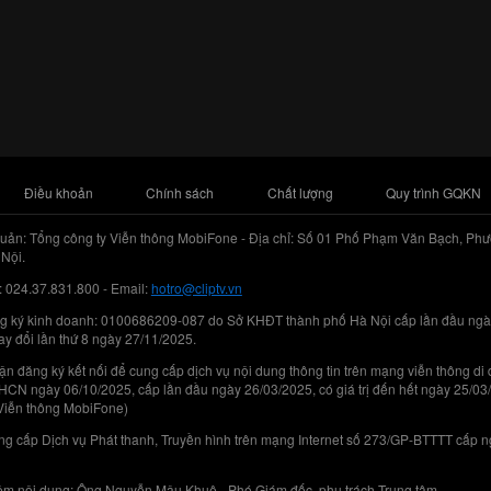
Điều khoản
Chính sách
Chất lượng
Quy trình GQKN
uản: Tổng công ty Viễn thông MobiFone - Địa chỉ: Số 01 Phố Phạm Văn Bạch, Phư
Nội.
: 024.37.831.800 - Email:
hotro@cliptv.vn
g ký kinh doanh: 0100686209-087 do Sở KHĐT thành phố Hà Nội cấp lần đầu ngà
ay đổi lần thứ 8 ngày 27/11/2025.
n đăng ký kết nối để cung cấp dịch vụ nội dung thông tin trên mạng viễn thông di
N ngày 06/10/2025, cấp lần đầu ngày 26/03/2025, có giá trị đến hết ngày 25/03
Viễn thông MobiFone)
g cấp Dịch vụ Phát thanh, Truyền hình trên mạng Internet số 273/GP-BTTTT cấp 
iệm nội dung: Ông Nguyễn Mậu Khuê - Phó Giám đốc, phụ trách Trung tâm