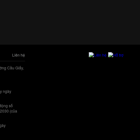
Liên hệ
ờng Cầu Giấy,
y ngày
 động số
/2030 (của
ngày