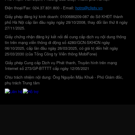
Điện thoại/Fax: 024.37.831.800 - Email:
hotro@cliptv.vn
Giấy phép đăng ký kinh doanh: 0100686209-087 do Sở KHĐT thành
phố Hà Nội cấp lần đầu ngày ngày 29/10/2008, thay đổi lần thứ 8 ngày
27/11/2025.
Giấy chứng nhận đăng ký kết nối để cung cấp dịch vụ nội dung thông
tin trên mạng viễn thông di động số 4280/GCN-SKHCN ngày
06/10/2025, cấp lần đầu ngày 26/03/2025, có giá trị đến hết ngày
25/03/2030 (của Tổng Công ty Viễn thông MobiFone)
Giấy phép Cung cấp Dịch vụ Phát thanh, Truyền hình trên mạng
Internet số 273/GP-BTTTT cấp ngày 12/05/2021
Chịu trách nhiệm nội dung: Ông Nguyễn Mậu Khuê - Phó Giám đốc,
phụ trách Trung tâm