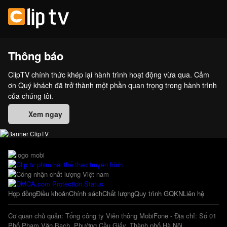
Thông báo
ClipTV chính thức khép lại hành trình hoạt động vừa qua. Cảm
ơn Quý khách đã trở thành một phần quan trọng trong hành trình
của chúng tôi.
Xem ngay
Hợp đồng
Điều khoản
Chính sách
Chất lượng
Quy trình GQKN
Liên hệ
Cơ quan chủ quản: Tổng công ty Viễn thông MobiFone - Địa chỉ: Số 01
Phố Phạm Văn Bạch, Phường Cầu Giấy, Thành phố Hà Nội.