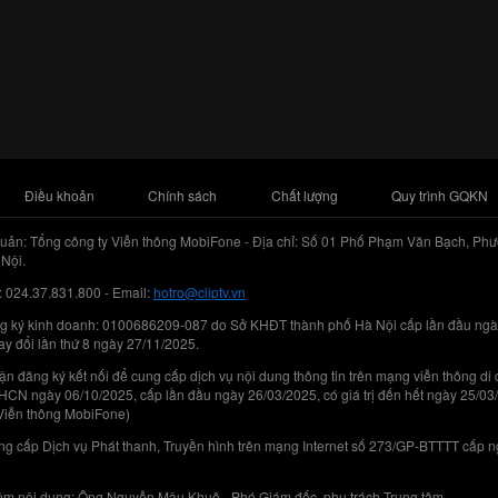
Điều khoản
Chính sách
Chất lượng
Quy trình GQKN
uản: Tổng công ty Viễn thông MobiFone - Địa chỉ: Số 01 Phố Phạm Văn Bạch, Phư
Nội.
: 024.37.831.800 - Email:
hotro@cliptv.vn
g ký kinh doanh: 0100686209-087 do Sở KHĐT thành phố Hà Nội cấp lần đầu ngà
ay đổi lần thứ 8 ngày 27/11/2025.
n đăng ký kết nối để cung cấp dịch vụ nội dung thông tin trên mạng viễn thông di
N ngày 06/10/2025, cấp lần đầu ngày 26/03/2025, có giá trị đến hết ngày 25/03
Viễn thông MobiFone)
g cấp Dịch vụ Phát thanh, Truyền hình trên mạng Internet số 273/GP-BTTTT cấp 
iệm nội dung: Ông Nguyễn Mậu Khuê - Phó Giám đốc, phụ trách Trung tâm