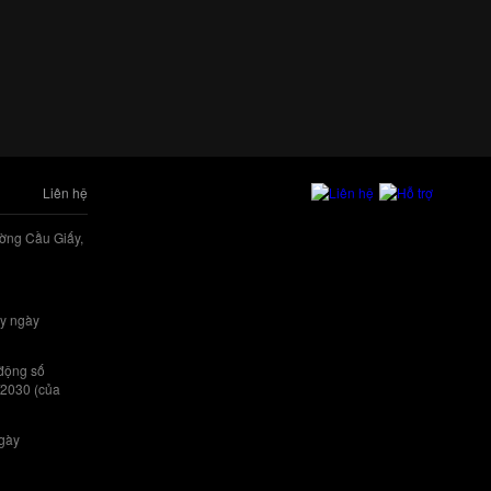
Liên hệ
ờng Cầu Giấy,
y ngày
 động số
/2030 (của
ngày