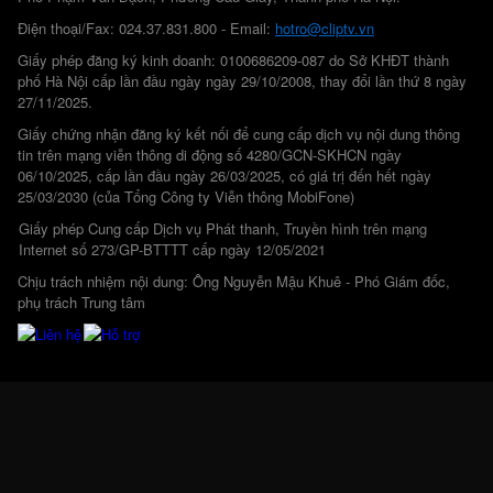
Điện thoại/Fax: 024.37.831.800 - Email:
hotro@cliptv.vn
Giấy phép đăng ký kinh doanh: 0100686209-087 do Sở KHĐT thành
phố Hà Nội cấp lần đầu ngày ngày 29/10/2008, thay đổi lần thứ 8 ngày
27/11/2025.
Giấy chứng nhận đăng ký kết nối để cung cấp dịch vụ nội dung thông
tin trên mạng viễn thông di động số 4280/GCN-SKHCN ngày
06/10/2025, cấp lần đầu ngày 26/03/2025, có giá trị đến hết ngày
25/03/2030 (của Tổng Công ty Viễn thông MobiFone)
Giấy phép Cung cấp Dịch vụ Phát thanh, Truyền hình trên mạng
Internet số 273/GP-BTTTT cấp ngày 12/05/2021
Chịu trách nhiệm nội dung: Ông Nguyễn Mậu Khuê - Phó Giám đốc,
phụ trách Trung tâm