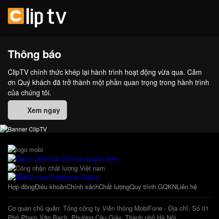
Thông báo
ClipTV chính thức khép lại hành trình hoạt động vừa qua. Cảm
ơn Quý khách đã trở thành một phần quan trọng trong hành trình
của chúng tôi.
Xem ngay
Hợp đồng
Điều khoản
Chính sách
Chất lượng
Quy trình GQKN
Liên hệ
Cơ quan chủ quản: Tổng công ty Viễn thông MobiFone - Địa chỉ: Số 01
Phố Phạm Văn Bạch, Phường Cầu Giấy, Thành phố Hà Nội.