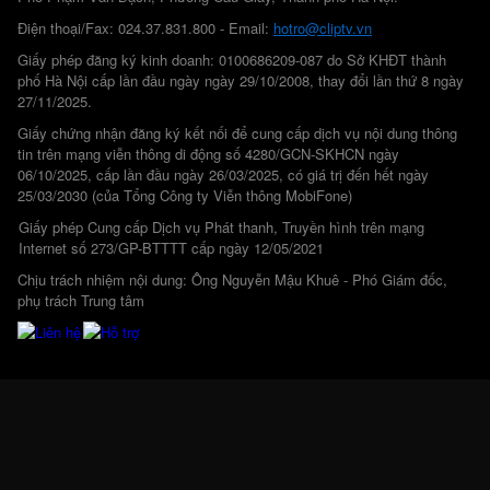
Điện thoại/Fax: 024.37.831.800 - Email:
hotro@cliptv.vn
Giấy phép đăng ký kinh doanh: 0100686209-087 do Sở KHĐT thành
phố Hà Nội cấp lần đầu ngày ngày 29/10/2008, thay đổi lần thứ 8 ngày
27/11/2025.
Giấy chứng nhận đăng ký kết nối để cung cấp dịch vụ nội dung thông
tin trên mạng viễn thông di động số 4280/GCN-SKHCN ngày
06/10/2025, cấp lần đầu ngày 26/03/2025, có giá trị đến hết ngày
25/03/2030 (của Tổng Công ty Viễn thông MobiFone)
Giấy phép Cung cấp Dịch vụ Phát thanh, Truyền hình trên mạng
Internet số 273/GP-BTTTT cấp ngày 12/05/2021
Chịu trách nhiệm nội dung: Ông Nguyễn Mậu Khuê - Phó Giám đốc,
phụ trách Trung tâm