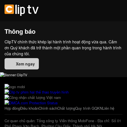
Thông báo
ClipTV chính thức khép lại hành trình hoạt động vừa qua. Cảm
ơn Quý khách đã trở thành một phần quan trọng trong hành trình
của chúng tôi.
Xem ngay
Hợp đồng
Điều khoản
Chính sách
Chất lượng
Quy trình GQKN
Liên hệ
Cơ quan chủ quản: Tổng công ty Viễn thông MobiFone - Địa chỉ: Số 01
Phố Phạm Văn Bạch, Phường Cầu Giấy, Thành phố Hà Nội.