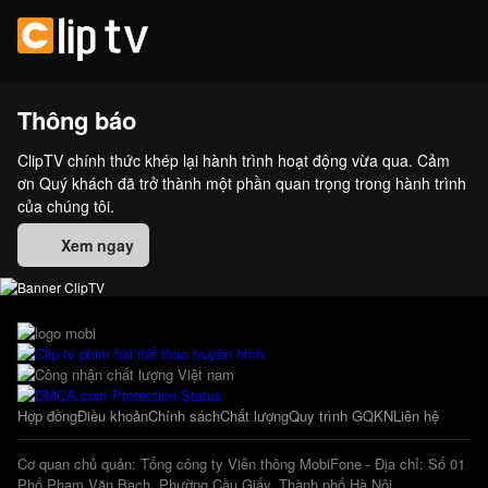
Thông báo
ClipTV chính thức khép lại hành trình hoạt động vừa qua. Cảm
ơn Quý khách đã trở thành một phần quan trọng trong hành trình
của chúng tôi.
Xem ngay
Hợp đồng
Điều khoản
Chính sách
Chất lượng
Quy trình GQKN
Liên hệ
Cơ quan chủ quản: Tổng công ty Viễn thông MobiFone - Địa chỉ: Số 01
Phố Phạm Văn Bạch, Phường Cầu Giấy, Thành phố Hà Nội.