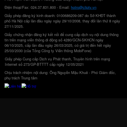
Điện thoại/Fax: 024.37.831.800 - Email:
hotro@cliptv.vn
Giấy phép đăng ký kinh doanh: 0100686209-087 do Sở KHĐT thành
phố Hà Nội cấp lần đầu ngày ngày 29/10/2008, thay đổi lần thứ 8 ngày
27/11/2025.
Giấy chứng nhận đăng ký kết nối để cung cấp dịch vụ nội dung thông
tin trên mạng viễn thông di động số 4280/GCN-SKHCN ngày
06/10/2025, cấp lần đầu ngày 26/03/2025, có giá trị đến hết ngày
25/03/2030 (của Tổng Công ty Viễn thông MobiFone)
Giấy phép Cung cấp Dịch vụ Phát thanh, Truyền hình trên mạng
Internet số 273/GP-BTTTT cấp ngày 12/05/2021
Chịu trách nhiệm nội dung: Ông Nguyễn Mậu Khuê - Phó Giám đốc,
phụ trách Trung tâm