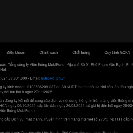
Điều khoản
Chính sách
Chất lượng
Quy trình GQKN
uản: Tổng công ty Viễn thông MobiFone - Địa chỉ: Số 01 Phố Phạm Văn Bạch, Phư
Nội.
: 024.37.831.800 - Email:
hotro@cliptv.vn
g ký kinh doanh: 0100686209-087 do Sở KHĐT thành phố Hà Nội cấp lần đầu ngà
ay đổi lần thứ 8 ngày 27/11/2025.
n đăng ký kết nối để cung cấp dịch vụ nội dung thông tin trên mạng viễn thông di
N ngày 06/10/2025, cấp lần đầu ngày 26/03/2025, có giá trị đến hết ngày 25/03
Viễn thông MobiFone)
g cấp Dịch vụ Phát thanh, Truyền hình trên mạng Internet số 273/GP-BTTTT cấp 
iệm nội dung: Ông Nguyễn Mậu Khuê - Phó Giám đốc, phụ trách Trung tâm