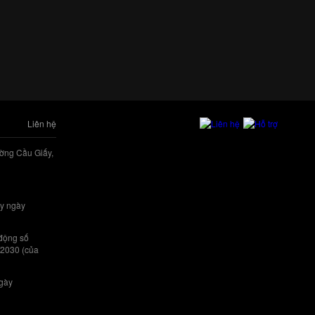
Liên hệ
ờng Cầu Giấy,
y ngày
 động số
/2030 (của
ngày