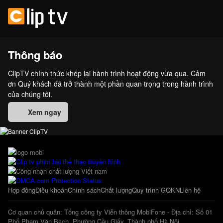
Thông báo
ClipTV chính thức khép lại hành trình hoạt động vừa qua. Cảm
ơn Quý khách đã trở thành một phần quan trọng trong hành trình
của chúng tôi.
Xem ngay
Hợp đồng
Điều khoản
Chính sách
Chất lượng
Quy trình GQKN
Liên hệ
Cơ quan chủ quản: Tổng công ty Viễn thông MobiFone - Địa chỉ: Số 01
Phố Phạm Văn Bạch, Phường Cầu Giấy, Thành phố Hà Nội.