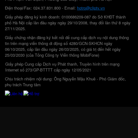
Điện thoại/Fax: 024.37.831.800 - Email:
hotro@cliptv.vn
Giấy phép đăng ký kinh doanh: 0100686209-087 do Sở KHĐT thành
phố Hà Nội cấp lần đầu ngày ngày 29/10/2008, thay đổi lần thứ 8 ngày
27/11/2025.
Giấy chứng nhận đăng ký kết nối để cung cấp dịch vụ nội dung thông
tin trên mạng viễn thông di động số 4280/GCN-SKHCN ngày
06/10/2025, cấp lần đầu ngày 26/03/2025, có giá trị đến hết ngày
25/03/2030 (của Tổng Công ty Viễn thông MobiFone)
Giấy phép Cung cấp Dịch vụ Phát thanh, Truyền hình trên mạng
Internet số 273/GP-BTTTT cấp ngày 12/05/2021
Chịu trách nhiệm nội dung: Ông Nguyễn Mậu Khuê - Phó Giám đốc,
phụ trách Trung tâm