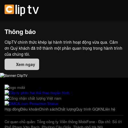
Thông báo
ClipTV chính thức khép lại hành trình hoạt động vừa qua. Cảm
ơn Quý khách đã trở thành một phần quan trọng trong hành trình
của chúng tôi.
Xem ngay
Hợp đồng
Điều khoản
Chính sách
Chất lượng
Quy trình GQKN
Liên hệ
Cơ quan chủ quản: Tổng công ty Viễn thông MobiFone - Địa chỉ: Số 01
Phố Phạm Văn Bạch, Phường Cầu Giấy, Thành phố Hà Nội.