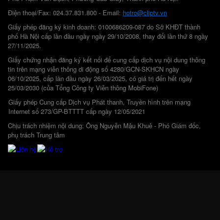
Điện thoại/Fax: 024.37.831.800 - Email:
hotro@cliptv.vn
Giấy phép đăng ký kinh doanh: 0100686209-087 do Sở KHĐT thành
phố Hà Nội cấp lần đầu ngày ngày 29/10/2008, thay đổi lần thứ 8 ngày
27/11/2025.
Giấy chứng nhận đăng ký kết nối để cung cấp dịch vụ nội dung thông
tin trên mạng viễn thông di động số 4280/GCN-SKHCN ngày
06/10/2025, cấp lần đầu ngày 26/03/2025, có giá trị đến hết ngày
25/03/2030 (của Tổng Công ty Viễn thông MobiFone)
Giấy phép Cung cấp Dịch vụ Phát thanh, Truyền hình trên mạng
Internet số 273/GP-BTTTT cấp ngày 12/05/2021
Chịu trách nhiệm nội dung: Ông Nguyễn Mậu Khuê - Phó Giám đốc,
phụ trách Trung tâm