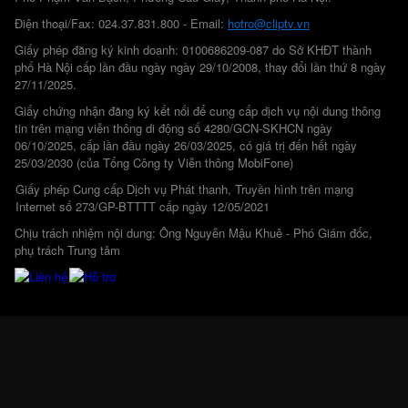
Điện thoại/Fax: 024.37.831.800 - Email:
hotro@cliptv.vn
Giấy phép đăng ký kinh doanh: 0100686209-087 do Sở KHĐT thành
phố Hà Nội cấp lần đầu ngày ngày 29/10/2008, thay đổi lần thứ 8 ngày
27/11/2025.
Giấy chứng nhận đăng ký kết nối để cung cấp dịch vụ nội dung thông
tin trên mạng viễn thông di động số 4280/GCN-SKHCN ngày
06/10/2025, cấp lần đầu ngày 26/03/2025, có giá trị đến hết ngày
25/03/2030 (của Tổng Công ty Viễn thông MobiFone)
Giấy phép Cung cấp Dịch vụ Phát thanh, Truyền hình trên mạng
Internet số 273/GP-BTTTT cấp ngày 12/05/2021
Chịu trách nhiệm nội dung: Ông Nguyễn Mậu Khuê - Phó Giám đốc,
phụ trách Trung tâm