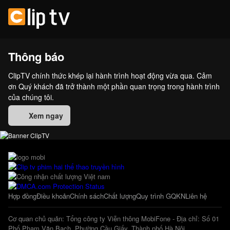
Thông báo
ClipTV chính thức khép lại hành trình hoạt động vừa qua. Cảm
ơn Quý khách đã trở thành một phần quan trọng trong hành trình
của chúng tôi.
Xem ngay
Hợp đồng
Điều khoản
Chính sách
Chất lượng
Quy trình GQKN
Liên hệ
Cơ quan chủ quản: Tổng công ty Viễn thông MobiFone - Địa chỉ: Số 01
Phố Phạm Văn Bạch, Phường Cầu Giấy, Thành phố Hà Nội.