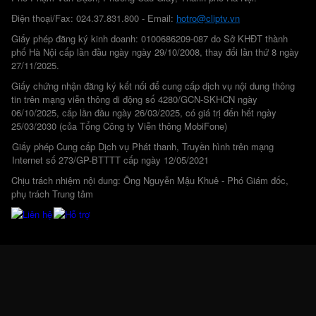
Điện thoại/Fax: 024.37.831.800 - Email:
hotro@cliptv.vn
Giấy phép đăng ký kinh doanh: 0100686209-087 do Sở KHĐT thành
phố Hà Nội cấp lần đầu ngày ngày 29/10/2008, thay đổi lần thứ 8 ngày
27/11/2025.
Giấy chứng nhận đăng ký kết nối để cung cấp dịch vụ nội dung thông
tin trên mạng viễn thông di động số 4280/GCN-SKHCN ngày
06/10/2025, cấp lần đầu ngày 26/03/2025, có giá trị đến hết ngày
25/03/2030 (của Tổng Công ty Viễn thông MobiFone)
Giấy phép Cung cấp Dịch vụ Phát thanh, Truyền hình trên mạng
Internet số 273/GP-BTTTT cấp ngày 12/05/2021
Chịu trách nhiệm nội dung: Ông Nguyễn Mậu Khuê - Phó Giám đốc,
phụ trách Trung tâm