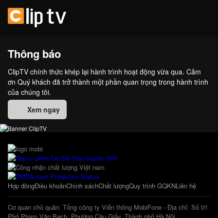
Thông báo
ClipTV chính thức khép lại hành trình hoạt động vừa qua. Cảm
ơn Quý khách đã trở thành một phần quan trọng trong hành trình
của chúng tôi.
Xem ngay
Hợp đồng
Điều khoản
Chính sách
Chất lượng
Quy trình GQKN
Liên hệ
Cơ quan chủ quản: Tổng công ty Viễn thông MobiFone - Địa chỉ: Số 01
Phố Phạm Văn Bạch, Phường Cầu Giấy, Thành phố Hà Nội.