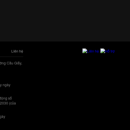
Liên hệ
ờng Cầu Giấy,
y ngày
 động số
/2030 (của
ngày