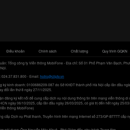
Điều khoản
Chính sách
Chất lượng
Quy trình GQKN
uản: Tổng công ty Viễn thông MobiFone - Địa chỉ: Số 01 Phố Phạm Văn Bạch, Phư
Nội.
: 024.37.831.800 - Email:
hotro@cliptv.vn
g ký kinh doanh: 0100686209-087 do Sở KHĐT thành phố Hà Nội cấp lần đầu ngà
ay đổi lần thứ 8 ngày 27/11/2025.
n đăng ký kết nối để cung cấp dịch vụ nội dung thông tin trên mạng viễn thông di
N ngày 06/10/2025, cấp lần đầu ngày 26/03/2025, có giá trị đến hết ngày 25/03
Viễn thông MobiFone)
g cấp Dịch vụ Phát thanh, Truyền hình trên mạng Internet số 273/GP-BTTTT cấp 
iệm nội dung: Ông Nguyễn Mậu Khuê - Phó Giám đốc, phụ trách Trung tâm