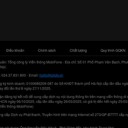
Điều khoản
Chính sách
Chất lượng
Quy trình GQKN
uản: Tổng công ty Viễn thông MobiFone - Địa chỉ: Số 01 Phố Phạm Văn Bạch, Phư
Nội.
: 024.37.831.800 - Email:
hotro@cliptv.vn
g ký kinh doanh: 0100686209-087 do Sở KHĐT thành phố Hà Nội cấp lần đầu ngà
ay đổi lần thứ 8 ngày 27/11/2025.
n đăng ký kết nối để cung cấp dịch vụ nội dung thông tin trên mạng viễn thông di
N ngày 06/10/2025, cấp lần đầu ngày 26/03/2025, có giá trị đến hết ngày 25/03
Viễn thông MobiFone)
g cấp Dịch vụ Phát thanh, Truyền hình trên mạng Internet số 273/GP-BTTTT cấp 
iệm nội dung: Ông Nguyễn Mậu Khuê - Phó Giám đốc, phụ trách Trung tâm