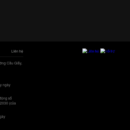
Liên hệ
ờng Cầu Giấy,
y ngày
 động số
/2030 (của
ngày