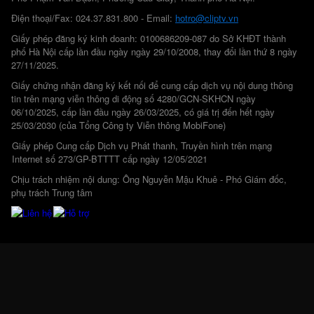
Điện thoại/Fax: 024.37.831.800 - Email:
hotro@cliptv.vn
Giấy phép đăng ký kinh doanh: 0100686209-087 do Sở KHĐT thành
phố Hà Nội cấp lần đầu ngày ngày 29/10/2008, thay đổi lần thứ 8 ngày
27/11/2025.
Giấy chứng nhận đăng ký kết nối để cung cấp dịch vụ nội dung thông
tin trên mạng viễn thông di động số 4280/GCN-SKHCN ngày
06/10/2025, cấp lần đầu ngày 26/03/2025, có giá trị đến hết ngày
25/03/2030 (của Tổng Công ty Viễn thông MobiFone)
Giấy phép Cung cấp Dịch vụ Phát thanh, Truyền hình trên mạng
Internet số 273/GP-BTTTT cấp ngày 12/05/2021
Chịu trách nhiệm nội dung: Ông Nguyễn Mậu Khuê - Phó Giám đốc,
phụ trách Trung tâm