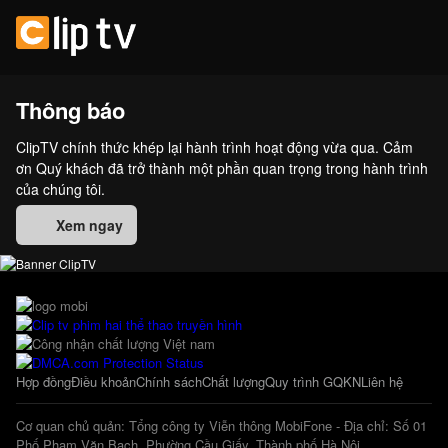
Thông báo
ClipTV chính thức khép lại hành trình hoạt động vừa qua. Cảm
ơn Quý khách đã trở thành một phần quan trọng trong hành trình
của chúng tôi.
Xem ngay
Hợp đồng
Điều khoản
Chính sách
Chất lượng
Quy trình GQKN
Liên hệ
Cơ quan chủ quản: Tổng công ty Viễn thông MobiFone - Địa chỉ: Số 01
Phố Phạm Văn Bạch, Phường Cầu Giấy, Thành phố Hà Nội.