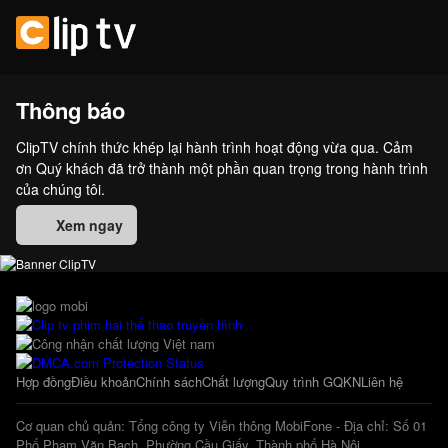
Thông báo
ClipTV chính thức khép lại hành trình hoạt động vừa qua. Cảm
ơn Quý khách đã trở thành một phần quan trọng trong hành trình
của chúng tôi.
Xem ngay
Hợp đồng
Điều khoản
Chính sách
Chất lượng
Quy trình GQKN
Liên hệ
Cơ quan chủ quản: Tổng công ty Viễn thông MobiFone - Địa chỉ: Số 01
Phố Phạm Văn Bạch, Phường Cầu Giấy, Thành phố Hà Nội.