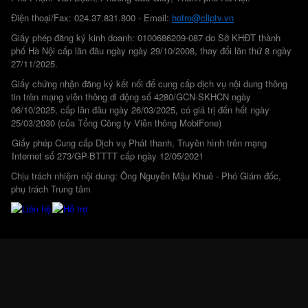
Điện thoại/Fax: 024.37.831.800 - Email:
hotro@cliptv.vn
Giấy phép đăng ký kinh doanh: 0100686209-087 do Sở KHĐT thành
phố Hà Nội cấp lần đầu ngày ngày 29/10/2008, thay đổi lần thứ 8 ngày
27/11/2025.
Giấy chứng nhận đăng ký kết nối để cung cấp dịch vụ nội dung thông
tin trên mạng viễn thông di động số 4280/GCN-SKHCN ngày
06/10/2025, cấp lần đầu ngày 26/03/2025, có giá trị đến hết ngày
25/03/2030 (của Tổng Công ty Viễn thông MobiFone)
Giấy phép Cung cấp Dịch vụ Phát thanh, Truyền hình trên mạng
Internet số 273/GP-BTTTT cấp ngày 12/05/2021
Chịu trách nhiệm nội dung: Ông Nguyễn Mậu Khuê - Phó Giám đốc,
phụ trách Trung tâm