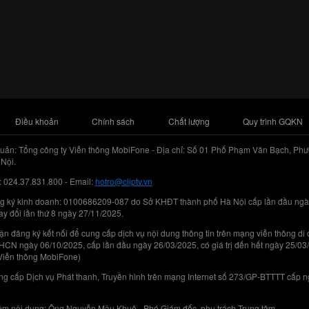
Điều khoản
Chính sách
Chất lượng
Quy trình GQKN
uản: Tổng công ty Viễn thông MobiFone - Địa chỉ: Số 01 Phố Phạm Văn Bạch, Phư
Nội.
: 024.37.831.800 - Email:
hotro@cliptv.vn
g ký kinh doanh: 0100686209-087 do Sở KHĐT thành phố Hà Nội cấp lần đầu ngà
ay đổi lần thứ 8 ngày 27/11/2025.
n đăng ký kết nối để cung cấp dịch vụ nội dung thông tin trên mạng viễn thông di
N ngày 06/10/2025, cấp lần đầu ngày 26/03/2025, có giá trị đến hết ngày 25/03
Viễn thông MobiFone)
g cấp Dịch vụ Phát thanh, Truyền hình trên mạng Internet số 273/GP-BTTTT cấp 
iệm nội dung: Ông Nguyễn Mậu Khuê - Phó Giám đốc, phụ trách Trung tâm