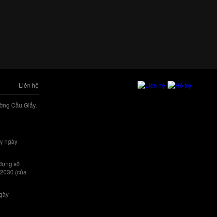
Liên hệ
ờng Cầu Giấy,
y ngày
 động số
/2030 (của
ngày