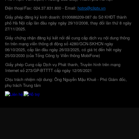
Điện thoại/Fax: 024.37.831.800 - Email:
hotro@cliptv.vn
Giấy phép đăng ký kinh doanh: 0100686209-087 do Sở KHĐT thành
phố Hà Nội cấp lần đầu ngày ngày 29/10/2008, thay đổi lần thứ 8 ngày
27/11/2025.
Giấy chứng nhận đăng ký kết nối để cung cấp dịch vụ nội dung thông
tin trên mạng viễn thông di động số 4280/GCN-SKHCN ngày
06/10/2025, cấp lần đầu ngày 26/03/2025, có giá trị đến hết ngày
25/03/2030 (của Tổng Công ty Viễn thông MobiFone)
Giấy phép Cung cấp Dịch vụ Phát thanh, Truyền hình trên mạng
Internet số 273/GP-BTTTT cấp ngày 12/05/2021
Chịu trách nhiệm nội dung: Ông Nguyễn Mậu Khuê - Phó Giám đốc,
phụ trách Trung tâm