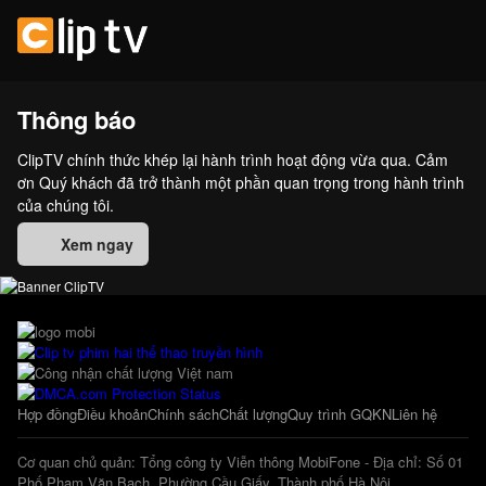
Thông báo
ClipTV chính thức khép lại hành trình hoạt động vừa qua. Cảm
ơn Quý khách đã trở thành một phần quan trọng trong hành trình
của chúng tôi.
Xem ngay
Hợp đồng
Điều khoản
Chính sách
Chất lượng
Quy trình GQKN
Liên hệ
Cơ quan chủ quản: Tổng công ty Viễn thông MobiFone - Địa chỉ: Số 01
Phố Phạm Văn Bạch, Phường Cầu Giấy, Thành phố Hà Nội.