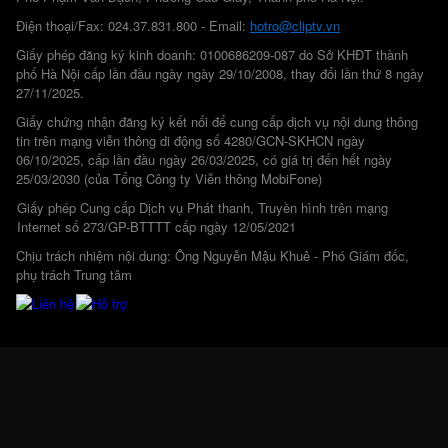
Điện thoại/Fax: 024.37.831.800 - Email:
hotro@cliptv.vn
Giấy phép đăng ký kinh doanh: 0100686209-087 do Sở KHĐT thành
phố Hà Nội cấp lần đầu ngày ngày 29/10/2008, thay đổi lần thứ 8 ngày
27/11/2025.
Giấy chứng nhận đăng ký kết nối để cung cấp dịch vụ nội dung thông
tin trên mạng viễn thông di động số 4280/GCN-SKHCN ngày
06/10/2025, cấp lần đầu ngày 26/03/2025, có giá trị đến hết ngày
25/03/2030 (của Tổng Công ty Viễn thông MobiFone)
Giấy phép Cung cấp Dịch vụ Phát thanh, Truyền hình trên mạng
Internet số 273/GP-BTTTT cấp ngày 12/05/2021
Chịu trách nhiệm nội dung: Ông Nguyễn Mậu Khuê - Phó Giám đốc,
phụ trách Trung tâm