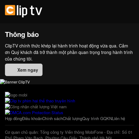
Thông báo
ClipTV chính thức khép lại hành trình hoạt động vừa qua. Cảm
ơn Quý khách đã trở thành một phần quan trọng trong hành trình
của chúng tôi.
Xem ngay
Hợp đồng
Điều khoản
Chính sách
Chất lượng
Quy trình GQKN
Liên hệ
Cơ quan chủ quản: Tổng công ty Viễn thông MobiFone - Địa chỉ: Số 01
Phố Phạm Văn Bạch, Phường Cầu Giấy, Thành phố Hà Nội.