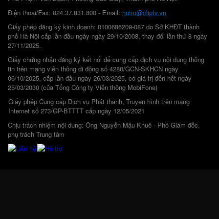
Điện thoại/Fax: 024.37.831.800 - Email:
hotro@cliptv.vn
Giấy phép đăng ký kinh doanh: 0100686209-087 do Sở KHĐT thành
phố Hà Nội cấp lần đầu ngày ngày 29/10/2008, thay đổi lần thứ 8 ngày
27/11/2025.
Giấy chứng nhận đăng ký kết nối để cung cấp dịch vụ nội dung thông
tin trên mạng viễn thông di động số 4280/GCN-SKHCN ngày
06/10/2025, cấp lần đầu ngày 26/03/2025, có giá trị đến hết ngày
25/03/2030 (của Tổng Công ty Viễn thông MobiFone)
Giấy phép Cung cấp Dịch vụ Phát thanh, Truyền hình trên mạng
Internet số 273/GP-BTTTT cấp ngày 12/05/2021
Chịu trách nhiệm nội dung: Ông Nguyễn Mậu Khuê - Phó Giám đốc,
phụ trách Trung tâm