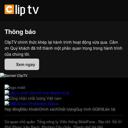
Thông báo
ClipTV chính thức khép lại hành trình hoạt động vừa qua. Cảm
ơn Quý khách đã trở thành một phần quan trọng trong hành trình
của chúng tôi.
Xem ngay
Hợp đồng
Điều khoản
Chính sách
Chất lượng
Quy trình GQKN
Liên hệ
Cơ quan chủ quản: Tổng công ty Viễn thông MobiFone - Địa chỉ: Số 01
Phố Phạm Văn Bạch, Phường Cầu Giấy, Thành phố Hà Nội.