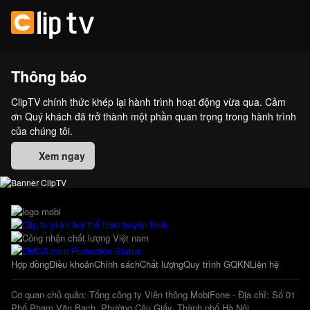
Thông báo
ClipTV chính thức khép lại hành trình hoạt động vừa qua. Cảm
ơn Quý khách đã trở thành một phần quan trọng trong hành trình
của chúng tôi.
Xem ngay
Hợp đồng
Điều khoản
Chính sách
Chất lượng
Quy trình GQKN
Liên hệ
Cơ quan chủ quản: Tổng công ty Viễn thông MobiFone - Địa chỉ: Số 01
Phố Phạm Văn Bạch, Phường Cầu Giấy, Thành phố Hà Nội.