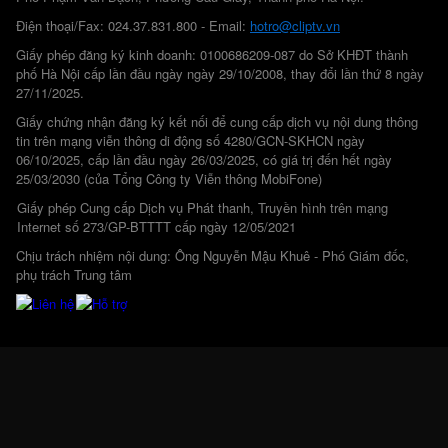
Điện thoại/Fax: 024.37.831.800 - Email:
hotro@cliptv.vn
Giấy phép đăng ký kinh doanh: 0100686209-087 do Sở KHĐT thành
phố Hà Nội cấp lần đầu ngày ngày 29/10/2008, thay đổi lần thứ 8 ngày
27/11/2025.
Giấy chứng nhận đăng ký kết nối để cung cấp dịch vụ nội dung thông
tin trên mạng viễn thông di động số 4280/GCN-SKHCN ngày
06/10/2025, cấp lần đầu ngày 26/03/2025, có giá trị đến hết ngày
25/03/2030 (của Tổng Công ty Viễn thông MobiFone)
Giấy phép Cung cấp Dịch vụ Phát thanh, Truyền hình trên mạng
Internet số 273/GP-BTTTT cấp ngày 12/05/2021
Chịu trách nhiệm nội dung: Ông Nguyễn Mậu Khuê - Phó Giám đốc,
phụ trách Trung tâm