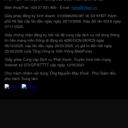
Điện thoại/Fax: 024.37.831.800 - Email:
hotro@cliptv.vn
Giấy phép đăng ký kinh doanh: 0100686209-087 do Sở KHĐT thành
phố Hà Nội cấp lần đầu ngày ngày 29/10/2008, thay đổi lần thứ 8 ngày
27/11/2025.
Giấy chứng nhận đăng ký kết nối để cung cấp dịch vụ nội dung thông
tin trên mạng viễn thông di động số 4280/GCN-SKHCN ngày
06/10/2025, cấp lần đầu ngày 26/03/2025, có giá trị đến hết ngày
25/03/2030 (của Tổng Công ty Viễn thông MobiFone)
Giấy phép Cung cấp Dịch vụ Phát thanh, Truyền hình trên mạng
Internet số 273/GP-BTTTT cấp ngày 12/05/2021
Chịu trách nhiệm nội dung: Ông Nguyễn Mậu Khuê - Phó Giám đốc,
phụ trách Trung tâm