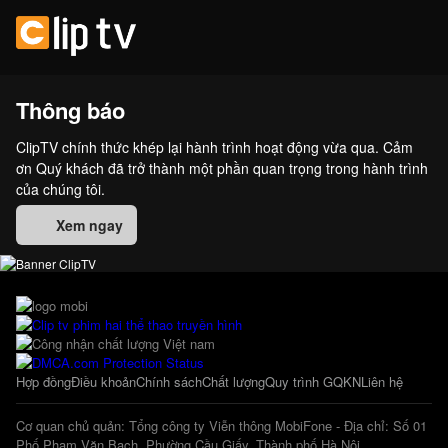
Thông báo
ClipTV chính thức khép lại hành trình hoạt động vừa qua. Cảm
ơn Quý khách đã trở thành một phần quan trọng trong hành trình
của chúng tôi.
Xem ngay
Hợp đồng
Điều khoản
Chính sách
Chất lượng
Quy trình GQKN
Liên hệ
Cơ quan chủ quản: Tổng công ty Viễn thông MobiFone - Địa chỉ: Số 01
Phố Phạm Văn Bạch, Phường Cầu Giấy, Thành phố Hà Nội.