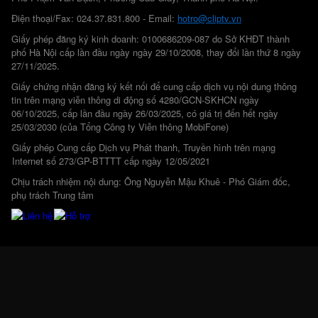
Điện thoại/Fax: 024.37.831.800 - Email:
hotro@cliptv.vn
Giấy phép đăng ký kinh doanh: 0100686209-087 do Sở KHĐT thành
phố Hà Nội cấp lần đầu ngày ngày 29/10/2008, thay đổi lần thứ 8 ngày
27/11/2025.
Giấy chứng nhận đăng ký kết nối để cung cấp dịch vụ nội dung thông
tin trên mạng viễn thông di động số 4280/GCN-SKHCN ngày
06/10/2025, cấp lần đầu ngày 26/03/2025, có giá trị đến hết ngày
25/03/2030 (của Tổng Công ty Viễn thông MobiFone)
Giấy phép Cung cấp Dịch vụ Phát thanh, Truyền hình trên mạng
Internet số 273/GP-BTTTT cấp ngày 12/05/2021
Chịu trách nhiệm nội dung: Ông Nguyễn Mậu Khuê - Phó Giám đốc,
phụ trách Trung tâm