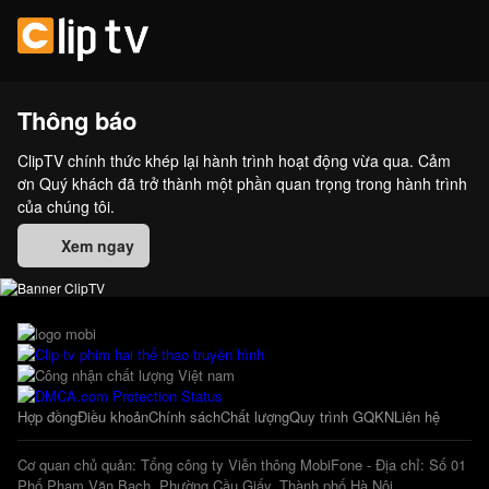
Thông báo
ClipTV chính thức khép lại hành trình hoạt động vừa qua. Cảm
ơn Quý khách đã trở thành một phần quan trọng trong hành trình
của chúng tôi.
Xem ngay
Hợp đồng
Điều khoản
Chính sách
Chất lượng
Quy trình GQKN
Liên hệ
Cơ quan chủ quản: Tổng công ty Viễn thông MobiFone - Địa chỉ: Số 01
Phố Phạm Văn Bạch, Phường Cầu Giấy, Thành phố Hà Nội.