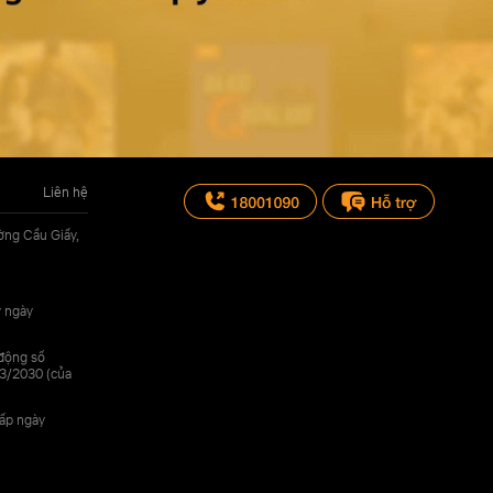
Liên hệ
ờng Cầu Giấy,
y ngày
 động số
3/2030 (của
cấp ngày