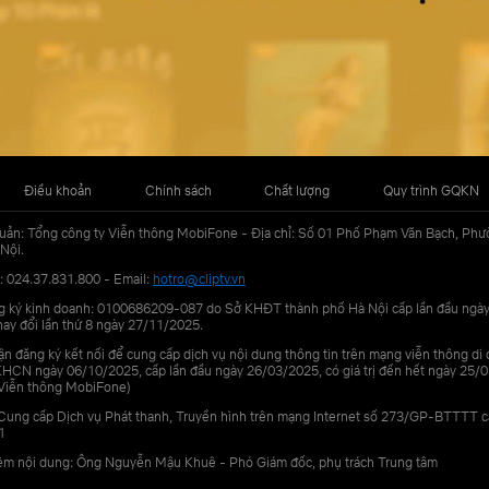
Điều khoản
Chính sách
Chất lượng
Quy trình GQKN
uản: Tổng công ty Viễn thông MobiFone - Địa chỉ: Số 01 Phố Phạm Văn Bạch, Phư
Nội.
: 024.37.831.800 - Email:
hotro@cliptv.vn
g ký kinh doanh: 0100686209-087 do Sở KHĐT thành phố Hà Nội cấp lần đầu ngà
ay đổi lần thứ 8 ngày 27/11/2025.
n đăng ký kết nối để cung cấp dịch vụ nội dung thông tin trên mạng viễn thông di
N ngày 06/10/2025, cấp lần đầu ngày 26/03/2025, có giá trị đến hết ngày 25/0
Viễn thông MobiFone)
Cung cấp Dịch vụ Phát thanh, Truyền hình trên mạng Internet số 273/GP-BTTTT 
1
iệm nội dung: Ông Nguyễn Mậu Khuê - Phó Giám đốc, phụ trách Trung tâm