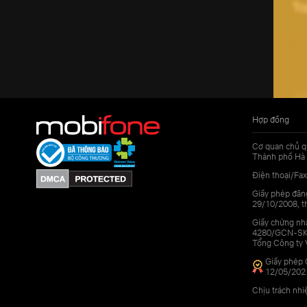
Hợp đồng
Cơ quan chủ q
Thành phố Hà 
Điện thoại/Fax
Giấy phép đăn
29/10/2008, th
Giấy chứng nhậ
4280/GCN-SKHC
Tổng Công ty 
Giấy phép 
12/05/202
Chịu trách nh