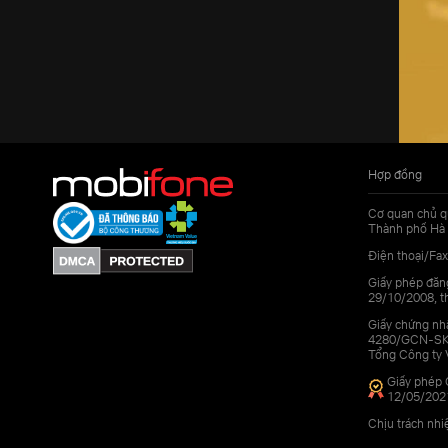
Hợp đồng
Cơ quan chủ q
Thành phố Hà 
Điện thoại/Fax
Giấy phép đăn
29/10/2008, th
Giấy chứng nhậ
4280/GCN-SKHC
Tổng Công ty 
Giấy phép 
12/05/202
Chịu trách nh