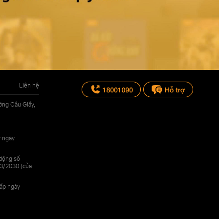
Liên hệ
ờng Cầu Giấy,
y ngày
 động số
3/2030 (của
cấp ngày