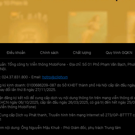
Điều khoản
Chính sách
Chất lượng
Quy trình GQKN
uản: Tổng công ty Viễn thông MobiFone - Địa chỉ: Số 01 Phố Phạm Văn Bạch, Phư
Nội.
: 024.37.831.800 - Email:
hotro@cliptv.vn
g ký kinh doanh: 0100686209-087 do Sở KHĐT thành phố Hà Nội cấp lần đầu ngà
ay đổi lần thứ 8 ngày 27/11/2025.
n đăng ký kết nối để cung cấp dịch vụ nội dung thông tin trên mạng viễn thông di
N ngày 06/10/2025, cấp lần đầu ngày 26/03/2025, có giá trị đến hết ngày 25/0
Viễn thông MobiFone)
Cung cấp Dịch vụ Phát thanh, Truyền hình trên mạng Internet số 273/GP-BTTTT 
1
iệm nội dung: Ông Nguyễn Mậu Khuê - Phó Giám đốc, phụ trách Trung tâm