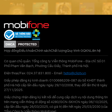
Hợp đồng
Điều khoản
Chính sách
Chất lượng
Quy trình GQKN
Liên hệ
Cơ quan chủ quản: Tổng công ty Viễn thông MobiFone - Địa chỉ: Số 01
Phố Phạm Văn Bạch, Phường Cầu Giấy, Thành phố Hà Nội.
Điện thoại/Fax: 024.37.831.800 - Email:
hotro@cliptv.vn
Giấy phép đăng ký kinh doanh: 0100686209-087 do Sở KHĐT thành
phố Hà Nội cấp lần đầu ngày ngày 29/10/2008, thay đổi lần thứ 8 ngày
27/11/2025.
Giấy chứng nhận đăng ký kết nối để cung cấp dịch vụ nội dung thông tin
trên mạng viễn thông di động số 4280/GCN-SKHCN ngày 06/10/2025,
cấp lần đầu ngày 26/03/2025, có giá trị đến hết ngày 25/03/2030 (của
Tổng Công ty Viễn thông MobiFone)