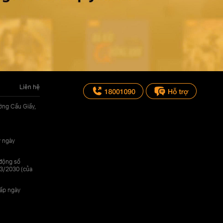
Liên hệ
ờng Cầu Giấy,
y ngày
 động số
3/2030 (của
cấp ngày