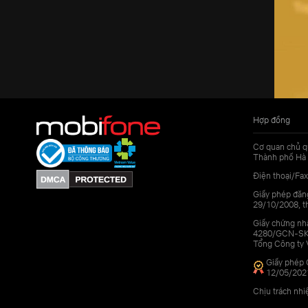
Hợp đồng
Cơ quan chủ q
Thành phố Hà 
Điện thoại/Fax
Giấy phép đăn
29/10/2008, th
Giấy chứng nhậ
4280/GCN-SKHC
Tổng Công ty 
Giấy phép 
12/05/202
Chịu trách nh