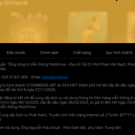
Điều khoản
Chính sách
Chất lượng
Quy trình GQKN
uản: Tổng công ty Viễn thông MobiFone - Địa chỉ: Số 01 Phố Phạm Văn Bạch, Phư
Nội.
: 024.37.831.800 - Email:
hotro@cliptv.vn
g ký kinh doanh: 0100686209-087 do Sở KHĐT thành phố Hà Nội cấp lần đầu ngà
ay đổi lần thứ 8 ngày 27/11/2025.
n đăng ký kết nối để cung cấp dịch vụ nội dung thông tin trên mạng viễn thông di
N ngày 06/10/2025, cấp lần đầu ngày 26/03/2025, có giá trị đến hết ngày 25/0
Viễn thông MobiFone)
Cung cấp Dịch vụ Phát thanh, Truyền hình trên mạng Internet số 273/GP-BTTTT 
1
iệm nội dung: Ông Nguyễn Mậu Khuê - Phó Giám đốc, phụ trách Trung tâm