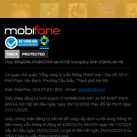
Hợp đồng
Điều khoản
Chính sách
Chất lượng
Quy trình GQKN
Liên hệ
Cơ quan chủ quản: Tổng công ty Viễn thông MobiFone - Địa chỉ: Số 01
Phố Phạm Văn Bạch, Phường Cầu Giấy, Thành phố Hà Nội.
Điện thoại/Fax: 024.37.831.800 - Email:
hotro@cliptv.vn
Giấy phép đăng ký kinh doanh: 0100686209-087 do Sở KHĐT thành
phố Hà Nội cấp lần đầu ngày ngày 29/10/2008, thay đổi lần thứ 8 ngày
27/11/2025.
Giấy chứng nhận đăng ký kết nối để cung cấp dịch vụ nội dung thông tin
trên mạng viễn thông di động số 4280/GCN-SKHCN ngày 06/10/2025,
cấp lần đầu ngày 26/03/2025, có giá trị đến hết ngày 25/03/2030 (của
Tổng Công ty Viễn thông MobiFone)