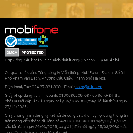
Hợp đồng
Điều khoản
Chính sách
Chất lượng
Quy trình GQKN
Liên hệ
Cơ quan chủ quản: Tổng công ty Viễn thông MobiFone - Địa chỉ: Số 01
Phố Phạm Văn Bạch, Phường Cầu Giấy, Thành phố Hà Nội.
Điện thoại/Fax: 024.37.831.800 - Email:
hotro@cliptv.vn
Giấy phép đăng ký kinh doanh: 0100686209-087 do Sở KHĐT thành
phố Hà Nội cấp lần đầu ngày ngày 29/10/2008, thay đổi lần thứ 8 ngày
27/11/2025.
Giấy chứng nhận đăng ký kết nối để cung cấp dịch vụ nội dung thông tin
trên mạng viễn thông di động số 4280/GCN-SKHCN ngày 06/10/2025,
cấp lần đầu ngày 26/03/2025, có giá trị đến hết ngày 25/03/2030 (của
Tổng Công ty Viễn thông MobiFone)