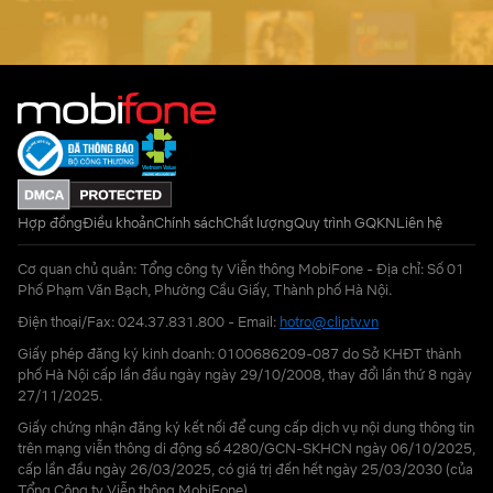
Hợp đồng
Điều khoản
Chính sách
Chất lượng
Quy trình GQKN
Liên hệ
Cơ quan chủ quản: Tổng công ty Viễn thông MobiFone - Địa chỉ: Số 01
Phố Phạm Văn Bạch, Phường Cầu Giấy, Thành phố Hà Nội.
Điện thoại/Fax: 024.37.831.800 - Email:
hotro@cliptv.vn
Giấy phép đăng ký kinh doanh: 0100686209-087 do Sở KHĐT thành
phố Hà Nội cấp lần đầu ngày ngày 29/10/2008, thay đổi lần thứ 8 ngày
27/11/2025.
Giấy chứng nhận đăng ký kết nối để cung cấp dịch vụ nội dung thông tin
trên mạng viễn thông di động số 4280/GCN-SKHCN ngày 06/10/2025,
cấp lần đầu ngày 26/03/2025, có giá trị đến hết ngày 25/03/2030 (của
Tổng Công ty Viễn thông MobiFone)