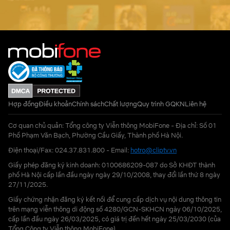
Hợp đồng
Điều khoản
Chính sách
Chất lượng
Quy trình GQKN
Liên hệ
Cơ quan chủ quản: Tổng công ty Viễn thông MobiFone - Địa chỉ: Số 01
Phố Phạm Văn Bạch, Phường Cầu Giấy, Thành phố Hà Nội.
Điện thoại/Fax: 024.37.831.800 - Email:
hotro@cliptv.vn
Giấy phép đăng ký kinh doanh: 0100686209-087 do Sở KHĐT thành
phố Hà Nội cấp lần đầu ngày ngày 29/10/2008, thay đổi lần thứ 8 ngày
27/11/2025.
Giấy chứng nhận đăng ký kết nối để cung cấp dịch vụ nội dung thông tin
trên mạng viễn thông di động số 4280/GCN-SKHCN ngày 06/10/2025,
cấp lần đầu ngày 26/03/2025, có giá trị đến hết ngày 25/03/2030 (của
Tổng Công ty Viễn thông MobiFone)