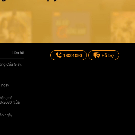
Liên hệ
ờng Cầu Giấy,
y ngày
 động số
3/2030 (của
cấp ngày