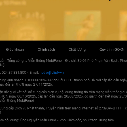
Điều khoản
Chính sách
Chất lượng
Quy trình GQKN
uản: Tổng công ty Viễn thông MobiFone - Địa chỉ: Số 01 Phố Phạm Văn Bạch, Phư
Nội.
: 024.37.831.800 - Email:
hotro@cliptv.vn
g ký kinh doanh: 0100686209-087 do Sở KHĐT thành phố Hà Nội cấp lần đầu ngà
ay đổi lần thứ 8 ngày 27/11/2025.
n đăng ký kết nối để cung cấp dịch vụ nội dung thông tin trên mạng viễn thông di
N ngày 06/10/2025, cấp lần đầu ngày 26/03/2025, có giá trị đến hết ngày 25/0
Viễn thông MobiFone)
Cung cấp Dịch vụ Phát thanh, Truyền hình trên mạng Internet số 273/GP-BTTTT 
1
iệm nội dung: Ông Nguyễn Mậu Khuê - Phó Giám đốc, phụ trách Trung tâm