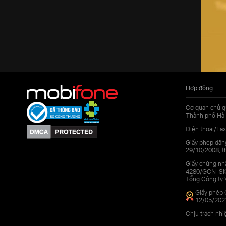
Hợp đồng
Cơ quan chủ q
Thành phố Hà 
Điện thoại/Fax
Giấy phép đăn
29/10/2008, th
Giấy chứng nhậ
4280/GCN-SKHC
Tổng Công ty 
Giấy phép 
12/05/202
Chịu trách nh