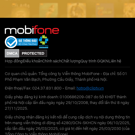
Hợp đồng
Điều khoản
Chính sách
Chất lượng
Quy trình GQKN
Liên hệ
Cơ quan chủ quản: Tổng công ty Viễn thông MobiFone - Địa chỉ: Số 01
Phố Phạm Văn Bạch, Phường Cầu Giấy, Thành phố Hà Nội.
Điện thoại/Fax: 024.37.831.800 - Email:
hotro@cliptv.vn
Giấy phép đăng ký kinh doanh: 0100686209-087 do Sở KHĐT thành
phố Hà Nội cấp lần đầu ngày ngày 29/10/2008, thay đổi lần thứ 8 ngày
27/11/2025.
Giấy chứng nhận đăng ký kết nối để cung cấp dịch vụ nội dung thông tin
trên mạng viễn thông di động số 4280/GCN-SKHCN ngày 06/10/2025,
cấp lần đầu ngày 26/03/2025, có giá trị đến hết ngày 25/03/2030 (của
Tổng Công ty Viễn thông MobiFone)