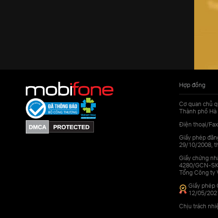
Hợp đồng
Cơ quan chủ q
Thành phố Hà 
Điện thoại/Fax
Giấy phép đăn
29/10/2008, th
Giấy chứng nhậ
4280/GCN-SKHC
Tổng Công ty 
Giấy phép 
12/05/202
Chịu trách nh