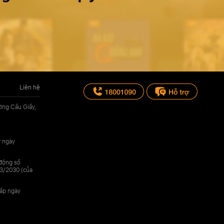
Liên hệ
ờng Cầu Giấy,
y ngày
 động số
3/2030 (của
cấp ngày