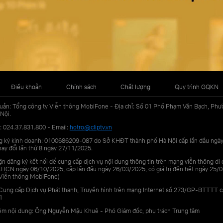
Điều khoản
Chính sách
Chất lượng
Quy trình GQKN
uản: Tổng công ty Viễn thông MobiFone - Địa chỉ: Số 01 Phố Phạm Văn Bạch, Phư
Nội.
: 024.37.831.800 - Email:
hotro@cliptv.vn
g ký kinh doanh: 0100686209-087 do Sở KHĐT thành phố Hà Nội cấp lần đầu ngà
ay đổi lần thứ 8 ngày 27/11/2025.
n đăng ký kết nối để cung cấp dịch vụ nội dung thông tin trên mạng viễn thông di
N ngày 06/10/2025, cấp lần đầu ngày 26/03/2025, có giá trị đến hết ngày 25/0
Viễn thông MobiFone)
Cung cấp Dịch vụ Phát thanh, Truyền hình trên mạng Internet số 273/GP-BTTTT 
1
iệm nội dung: Ông Nguyễn Mậu Khuê - Phó Giám đốc, phụ trách Trung tâm