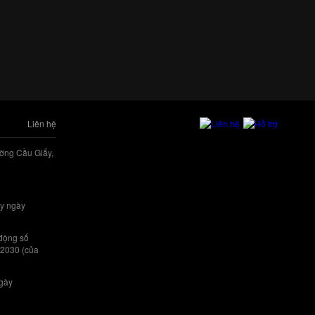
Liên hệ
ờng Cầu Giấy,
y ngày
 động số
/2030 (của
ngày