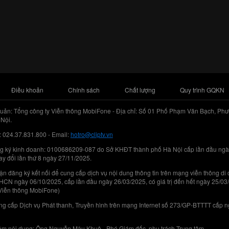
Điều khoản
Chính sách
Chất lượng
Quy trình GQKN
uản: Tổng công ty Viễn thông MobiFone - Địa chỉ: Số 01 Phố Phạm Văn Bạch, Phư
Nội.
: 024.37.831.800 - Email:
hotro@cliptv.vn
g ký kinh doanh: 0100686209-087 do Sở KHĐT thành phố Hà Nội cấp lần đầu ngà
ay đổi lần thứ 8 ngày 27/11/2025.
n đăng ký kết nối để cung cấp dịch vụ nội dung thông tin trên mạng viễn thông di
N ngày 06/10/2025, cấp lần đầu ngày 26/03/2025, có giá trị đến hết ngày 25/03
Viễn thông MobiFone)
g cấp Dịch vụ Phát thanh, Truyền hình trên mạng Internet số 273/GP-BTTTT cấp 
iệm nội dung: Ông Nguyễn Mậu Khuê - Phó Giám đốc, phụ trách Trung tâm