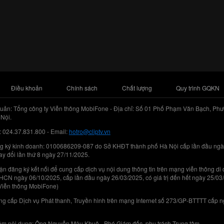
Điều khoản
Chính sách
Chất lượng
Quy trình GQKN
uản: Tổng công ty Viễn thông MobiFone - Địa chỉ: Số 01 Phố Phạm Văn Bạch, Phư
Nội.
: 024.37.831.800 - Email:
hotro@cliptv.vn
g ký kinh doanh: 0100686209-087 do Sở KHĐT thành phố Hà Nội cấp lần đầu ngà
ay đổi lần thứ 8 ngày 27/11/2025.
n đăng ký kết nối để cung cấp dịch vụ nội dung thông tin trên mạng viễn thông di
N ngày 06/10/2025, cấp lần đầu ngày 26/03/2025, có giá trị đến hết ngày 25/03
Viễn thông MobiFone)
g cấp Dịch vụ Phát thanh, Truyền hình trên mạng Internet số 273/GP-BTTTT cấp 
iệm nội dung: Ông Nguyễn Mậu Khuê - Phó Giám đốc, phụ trách Trung tâm