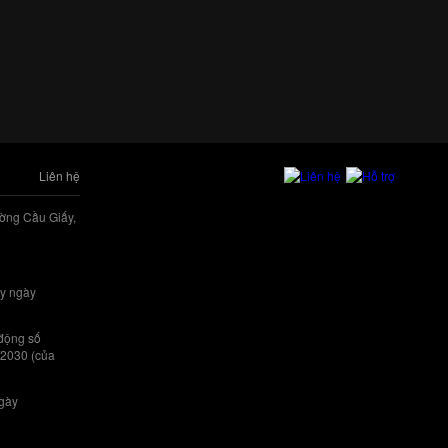
Liên hệ
ờng Cầu Giấy,
y ngày
 động số
/2030 (của
ngày