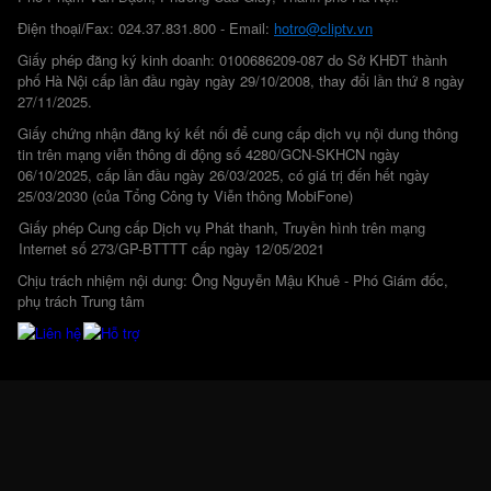
Điện thoại/Fax: 024.37.831.800 - Email:
hotro@cliptv.vn
Giấy phép đăng ký kinh doanh: 0100686209-087 do Sở KHĐT thành
phố Hà Nội cấp lần đầu ngày ngày 29/10/2008, thay đổi lần thứ 8 ngày
27/11/2025.
Giấy chứng nhận đăng ký kết nối để cung cấp dịch vụ nội dung thông
tin trên mạng viễn thông di động số 4280/GCN-SKHCN ngày
06/10/2025, cấp lần đầu ngày 26/03/2025, có giá trị đến hết ngày
25/03/2030 (của Tổng Công ty Viễn thông MobiFone)
Giấy phép Cung cấp Dịch vụ Phát thanh, Truyền hình trên mạng
Internet số 273/GP-BTTTT cấp ngày 12/05/2021
Chịu trách nhiệm nội dung: Ông Nguyễn Mậu Khuê - Phó Giám đốc,
phụ trách Trung tâm