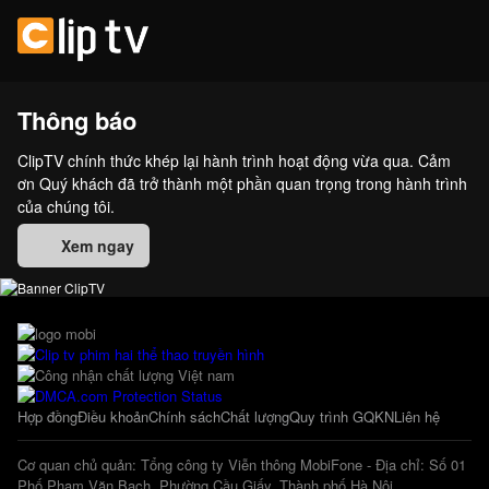
Thông báo
ClipTV chính thức khép lại hành trình hoạt động vừa qua. Cảm
ơn Quý khách đã trở thành một phần quan trọng trong hành trình
của chúng tôi.
Xem ngay
Hợp đồng
Điều khoản
Chính sách
Chất lượng
Quy trình GQKN
Liên hệ
Cơ quan chủ quản: Tổng công ty Viễn thông MobiFone - Địa chỉ: Số 01
Phố Phạm Văn Bạch, Phường Cầu Giấy, Thành phố Hà Nội.