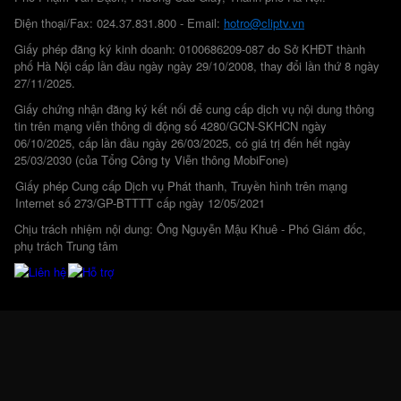
Điện thoại/Fax: 024.37.831.800 - Email:
hotro@cliptv.vn
Giấy phép đăng ký kinh doanh: 0100686209-087 do Sở KHĐT thành
phố Hà Nội cấp lần đầu ngày ngày 29/10/2008, thay đổi lần thứ 8 ngày
27/11/2025.
Giấy chứng nhận đăng ký kết nối để cung cấp dịch vụ nội dung thông
tin trên mạng viễn thông di động số 4280/GCN-SKHCN ngày
06/10/2025, cấp lần đầu ngày 26/03/2025, có giá trị đến hết ngày
25/03/2030 (của Tổng Công ty Viễn thông MobiFone)
Giấy phép Cung cấp Dịch vụ Phát thanh, Truyền hình trên mạng
Internet số 273/GP-BTTTT cấp ngày 12/05/2021
Chịu trách nhiệm nội dung: Ông Nguyễn Mậu Khuê - Phó Giám đốc,
phụ trách Trung tâm