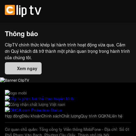
Thông báo
ClipTV chính thức khép lại hành trình hoạt động vừa qua. Cảm
ơn Quý khách đã trở thành một phần quan trọng trong hành trình
của chúng tôi.
Xem ngay
Hợp đồng
Điều khoản
Chính sách
Chất lượng
Quy trình GQKN
Liên hệ
Cơ quan chủ quản: Tổng công ty Viễn thông MobiFone - Địa chỉ: Số 01
Phố Phạm Văn Bạch, Phường Cầu Giấy, Thành phố Hà Nội.