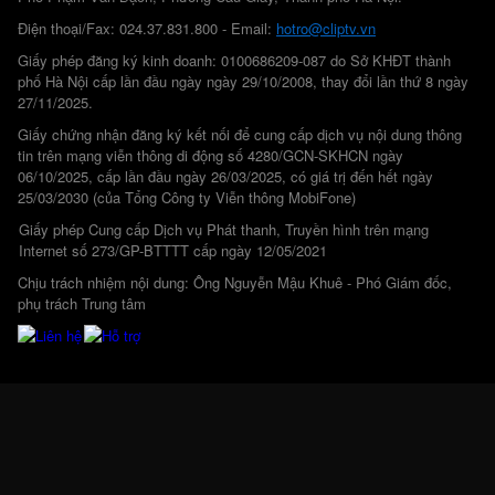
Điện thoại/Fax: 024.37.831.800 - Email:
hotro@cliptv.vn
Giấy phép đăng ký kinh doanh: 0100686209-087 do Sở KHĐT thành
phố Hà Nội cấp lần đầu ngày ngày 29/10/2008, thay đổi lần thứ 8 ngày
27/11/2025.
Giấy chứng nhận đăng ký kết nối để cung cấp dịch vụ nội dung thông
tin trên mạng viễn thông di động số 4280/GCN-SKHCN ngày
06/10/2025, cấp lần đầu ngày 26/03/2025, có giá trị đến hết ngày
25/03/2030 (của Tổng Công ty Viễn thông MobiFone)
Giấy phép Cung cấp Dịch vụ Phát thanh, Truyền hình trên mạng
Internet số 273/GP-BTTTT cấp ngày 12/05/2021
Chịu trách nhiệm nội dung: Ông Nguyễn Mậu Khuê - Phó Giám đốc,
phụ trách Trung tâm