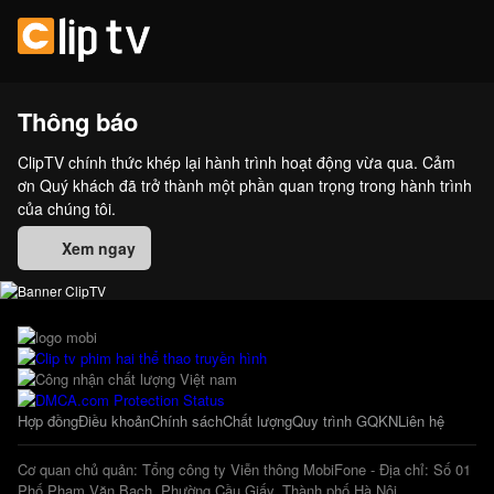
Thông báo
ClipTV chính thức khép lại hành trình hoạt động vừa qua. Cảm
ơn Quý khách đã trở thành một phần quan trọng trong hành trình
của chúng tôi.
Xem ngay
Hợp đồng
Điều khoản
Chính sách
Chất lượng
Quy trình GQKN
Liên hệ
Cơ quan chủ quản: Tổng công ty Viễn thông MobiFone - Địa chỉ: Số 01
Phố Phạm Văn Bạch, Phường Cầu Giấy, Thành phố Hà Nội.