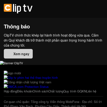
Thông báo
ClipTV chính thức khép lại hành trình hoạt động vừa qua. Cảm
ơn Quý khách đã trở thành một phần quan trọng trong hành trình
của chúng tôi.
Xem ngay
Hợp đồng
Điều khoản
Chính sách
Chất lượng
Quy trình GQKN
Liên hệ
Cơ quan chủ quản: Tổng công ty Viễn thông MobiFone - Địa chỉ: Số 01
Phố Phạm Văn Bạch, Phường Cầu Giấy, Thành phố Hà Nội.