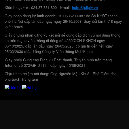
Điện thoại/Fax: 024.37.831.800 - Email:
hotro@cliptv.vn
Giấy phép đăng ký kinh doanh: 0100686209-087 do Sở KHĐT thành
phố Hà Nội cấp lần đầu ngày ngày 29/10/2008, thay đổi lần thứ 8 ngày
27/11/2025.
Giấy chứng nhận đăng ký kết nối để cung cấp dịch vụ nội dung thông
tin trên mạng viễn thông di động số 4280/GCN-SKHCN ngày
06/10/2025, cấp lần đầu ngày 26/03/2025, có giá trị đến hết ngày
25/03/2030 (của Tổng Công ty Viễn thông MobiFone)
Giấy phép Cung cấp Dịch vụ Phát thanh, Truyền hình trên mạng
Internet số 273/GP-BTTTT cấp ngày 12/05/2021
Chịu trách nhiệm nội dung: Ông Nguyễn Mậu Khuê - Phó Giám đốc,
phụ trách Trung tâm