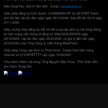
Điện thoại/Fax: 024.37.831.800 - Email:
hotro@cliptv.vn
Giấy phép đăng ký kinh doanh: 0100686209-087 do Sở KHĐT thành
phố Hà Nội cấp lần đầu ngày ngày 29/10/2008, thay đổi lần thứ 8 ngày
27/11/2025.
Giấy chứng nhận đăng ký kết nối để cung cấp dịch vụ nội dung thông
tin trên mạng viễn thông di động số 4280/GCN-SKHCN ngày
06/10/2025, cấp lần đầu ngày 26/03/2025, có giá trị đến hết ngày
25/03/2030 (của Tổng Công ty Viễn thông MobiFone)
Giấy phép Cung cấp Dịch vụ Phát thanh, Truyền hình trên mạng
Internet số 273/GP-BTTTT cấp ngày 12/05/2021
Chịu trách nhiệm nội dung: Ông Nguyễn Mậu Khuê - Phó Giám đốc,
phụ trách Trung tâm