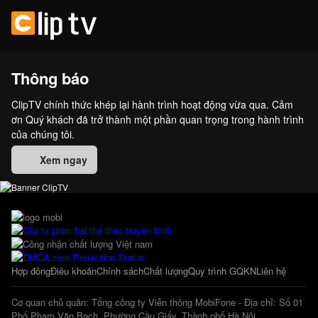
Thông báo
ClipTV chính thức khép lại hành trình hoạt động vừa qua. Cảm
ơn Quý khách đã trở thành một phần quan trọng trong hành trình
của chúng tôi.
Xem ngay
Hợp đồng
Điều khoản
Chính sách
Chất lượng
Quy trình GQKN
Liên hệ
Cơ quan chủ quản: Tổng công ty Viễn thông MobiFone - Địa chỉ: Số 01
Phố Phạm Văn Bạch, Phường Cầu Giấy, Thành phố Hà Nội.