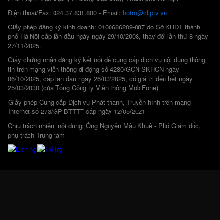
Điện thoại/Fax: 024.37.831.800 - Email:
hotro@cliptv.vn
Giấy phép đăng ký kinh doanh: 0100686209-087 do Sở KHĐT thành
phố Hà Nội cấp lần đầu ngày ngày 29/10/2008, thay đổi lần thứ 8 ngày
27/11/2025.
Giấy chứng nhận đăng ký kết nối để cung cấp dịch vụ nội dung thông
tin trên mạng viễn thông di động số 4280/GCN-SKHCN ngày
06/10/2025, cấp lần đầu ngày 26/03/2025, có giá trị đến hết ngày
25/03/2030 (của Tổng Công ty Viễn thông MobiFone)
Giấy phép Cung cấp Dịch vụ Phát thanh, Truyền hình trên mạng
Internet số 273/GP-BTTTT cấp ngày 12/05/2021
Chịu trách nhiệm nội dung: Ông Nguyễn Mậu Khuê - Phó Giám đốc,
phụ trách Trung tâm