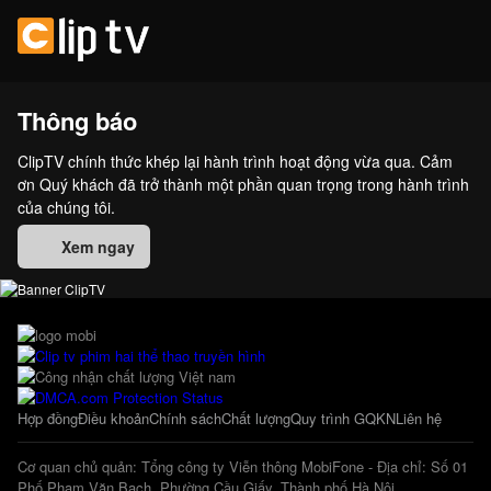
Thông báo
ClipTV chính thức khép lại hành trình hoạt động vừa qua. Cảm
ơn Quý khách đã trở thành một phần quan trọng trong hành trình
của chúng tôi.
Xem ngay
Hợp đồng
Điều khoản
Chính sách
Chất lượng
Quy trình GQKN
Liên hệ
Cơ quan chủ quản: Tổng công ty Viễn thông MobiFone - Địa chỉ: Số 01
Phố Phạm Văn Bạch, Phường Cầu Giấy, Thành phố Hà Nội.