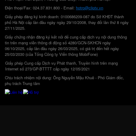
Điện thoại/Fax: 024.37.831.800 - Email:
hotro@cliptv.vn
Giấy phép đăng ký kinh doanh: 0100686209-087 do Sở KHĐT thành
phố Hà Nội cấp lần đầu ngày ngày 29/10/2008, thay đổi lần thứ 8 ngày
27/11/2025.
Giấy chứng nhận đăng ký kết nối để cung cấp dịch vụ nội dung thông
tin trên mạng viễn thông di động số 4280/GCN-SKHCN ngày
06/10/2025, cấp lần đầu ngày 26/03/2025, có giá trị đến hết ngày
25/03/2030 (của Tổng Công ty Viễn thông MobiFone)
Giấy phép Cung cấp Dịch vụ Phát thanh, Truyền hình trên mạng
Internet số 273/GP-BTTTT cấp ngày 12/05/2021
Chịu trách nhiệm nội dung: Ông Nguyễn Mậu Khuê - Phó Giám đốc,
phụ trách Trung tâm