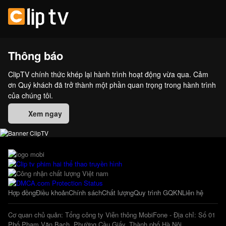
Thông báo
ClipTV chính thức khép lại hành trình hoạt động vừa qua. Cảm
ơn Quý khách đã trở thành một phần quan trọng trong hành trình
của chúng tôi.
Xem ngay
Hợp đồng
Điều khoản
Chính sách
Chất lượng
Quy trình GQKN
Liên hệ
Cơ quan chủ quản: Tổng công ty Viễn thông MobiFone - Địa chỉ: Số 01
Phố Phạm Văn Bạch, Phường Cầu Giấy, Thành phố Hà Nội.