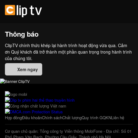
Thông báo
ClipTV chính thức khép lại hành trình hoạt động vừa qua. Cảm
ơn Quý khách đã trở thành một phần quan trọng trong hành trình
của chúng tôi.
Xem ngay
Hợp đồng
Điều khoản
Chính sách
Chất lượng
Quy trình GQKN
Liên hệ
Cơ quan chủ quản: Tổng công ty Viễn thông MobiFone - Địa chỉ: Số 01
Phố Phạm Văn Bạch, Phường Cầu Giấy, Thành phố Hà Nội.