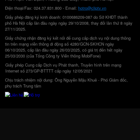
Điện thoại/Fax: 024.37.831.800 - Email:
hotro@cliptv.vn
Giấy phép đăng ký kinh doanh: 0100686209-087 do Sở KHĐT thành
phố Hà Nội cấp lần đầu ngày ngày 29/10/2008, thay đổi lần thứ 8 ngày
27/11/2025.
Giấy chứng nhận đăng ký kết nối để cung cấp dịch vụ nội dung thông
tin trên mạng viễn thông di động số 4280/GCN-SKHCN ngày
06/10/2025, cấp lần đầu ngày 26/03/2025, có giá trị đến hết ngày
25/03/2030 (của Tổng Công ty Viễn thông MobiFone)
Giấy phép Cung cấp Dịch vụ Phát thanh, Truyền hình trên mạng
Internet số 273/GP-BTTTT cấp ngày 12/05/2021
Chịu trách nhiệm nội dung: Ông Nguyễn Mậu Khuê - Phó Giám đốc,
phụ trách Trung tâm